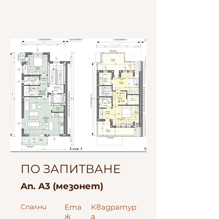
Север-
Запад-Юг
ПО ЗАПИТВАНЕ
Ап. А3 (мезонет)
Спални
Ета
Квадратур
ж
а