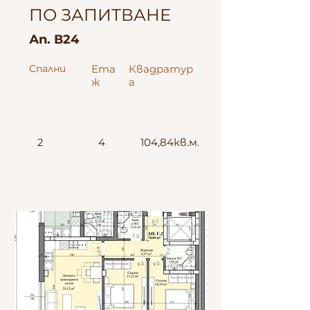
ПО ЗАПИТВАНЕ
Ап. В24
Спални
Ета
Квадратур
ж
а
2
4
104,84кв.м.
Юг-Запад