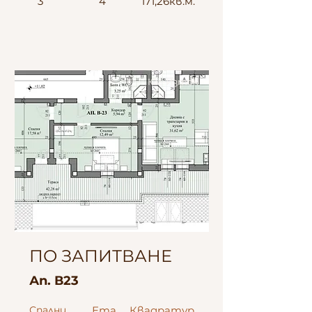
3
4
171,26кв.м.
Юг-Изток
ПО ЗАПИТВАНЕ
Ап. В23
Спални
Ета
Квадратур