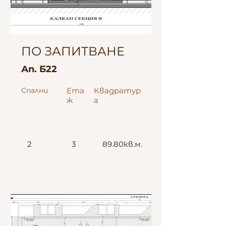
ПО ЗАПИТВАНЕ
Ап. Б22
Спални
Ета
Квадратур
ж
а
2
3
89.80кв.м.
Север-Юг