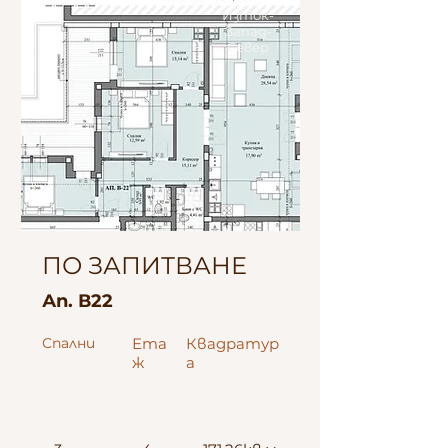
Изток-
Запад-
Север
ПО ЗАПИТВАНЕ
Ап. В22
Спални
Ета
Квадратур
ж
а