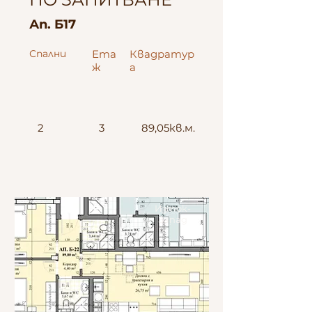
Ап. Б17
Спални
Ета
Квадратур
ж
а
2
3
89,05кв.м.
Изток-
Запад