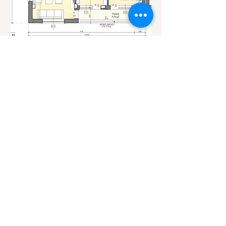
ПО ЗАПИТВАНЕ
Ап. Г2
Спални
Ета
Квадратур
ж
а
2
1
78.89кв.м.
Юг-Запад