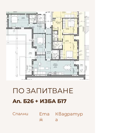
Изток-
Запад-Юг
ПО ЗАПИТВАНЕ
Ап. Б26 + ИЗБА Б17
Спални
Ета
Квадратур
ж
а