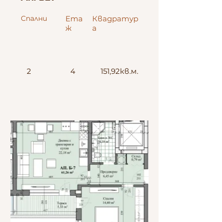
Спални
Ета
Квадратур
ж
а
2
4
151,92кв.м.
Запад