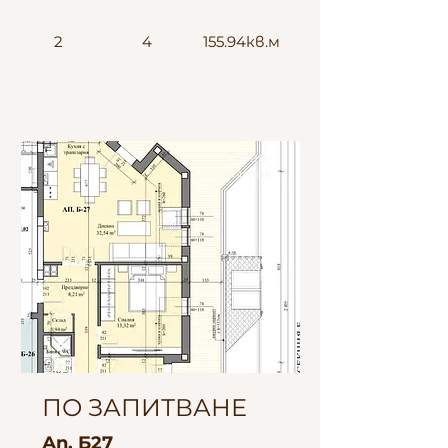
2
4
155.94кв.м
Север-
Изток
ПО ЗАПИТВАНЕ
Ап. Б27