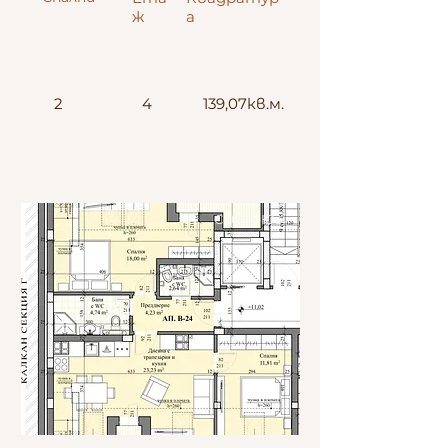
ж
а
2
4
139,07кв.м.
Север-Юг