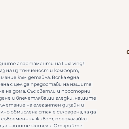
зните апартаменти на Luxliving! 
з на изтънченост и комфорт, 
мание към детайла. Всяка една 
на с цел да предостави на нашите 
е на дома. Със светли и просторни 
дане и впечатляващи гледки, нашите 
ъчетание на елегантен дизайн и 
но обмислена стая е създадена, за да 
 съвременния живот, предлагайки 
р за нашите жители. Открийте 