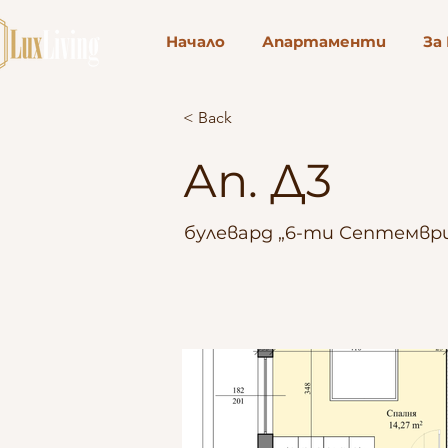
Начало
Апартаменти
За
< Back
Ап. Д3
булевард „6-ти Септември“