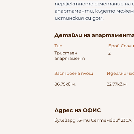
перфектното съчетание на с
апартаменти, където можем 
истинския си дом.
Детайли на апартамент
Тип
Брой Спал
Тристаен
2
апартамент
Застроена площ
Идеални ча
86,75кв.м.
22.77кв.м.
Адрес на ОФИС
булевард „6-ти Септември“ 230А, 