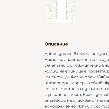
Описание
Добре дошли в света на луксо
Нашите апартаменти са изра
съчетани с изключително вни
жилищна единица е проектира
клиенти уникално преживяван
интериори, модерно обзавеж
апартаменти са идеалното с
функционалност. Всяка детайл
отговори на изискванията на
едновременно уют и просто