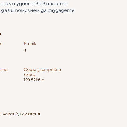
тил и удобство в нашите 
да ви помогнем да създадете 
а
ни
Етаж
3
сти
Обща застроена
площ
109.52кв.м.
Пловдив, България