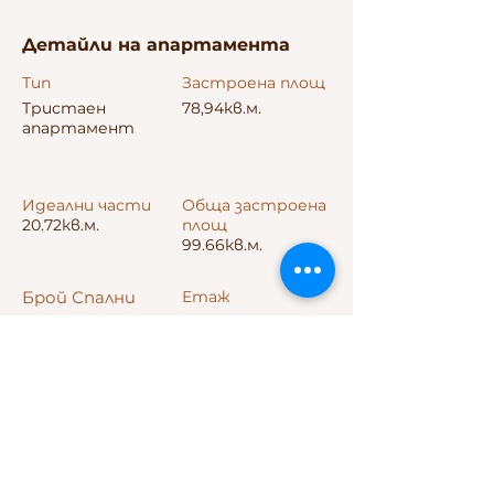
Детайли на апартамента
Тип
Застроена площ
Тристаен
78,94кв.м.
апартамент
Идеални части
Обща застроена
20.72кв.м.
площ
99.66кв.м.
Брой Спални
Етаж
2
1
Адрес на ОФИС
булевард „6-ти Септември“ 230А,
Пловдив, България