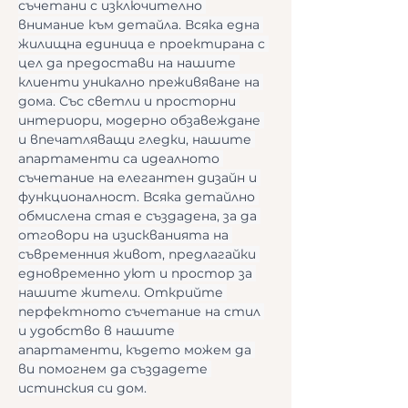
съчетани с изключително 
внимание към детайла. Всяка една 
жилищна единица е проектирана с 
цел да предостави на нашите 
клиенти уникално преживяване на 
дома. Със светли и просторни 
интериори, модерно обзавеждане 
и впечатляващи гледки, нашите 
апартаменти са идеалното 
съчетание на елегантен дизайн и 
функционалност. Всяка детайлно 
обмислена стая е създадена, за да 
отговори на изискванията на 
съвременния живот, предлагайки 
едновременно уют и простор за 
нашите жители. Открийте 
перфектното съчетание на стил 
и удобство в нашите 
апартаменти, където можем да 
ви помогнем да създадете 
истинския си дом.