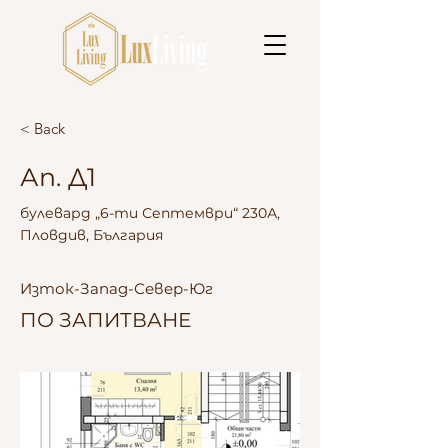
< Back
Ап. Д1
булевард „6-ти Септември“ 230А,
Пловдив, България
Изток-Запад-Север-Юг
ПО ЗАПИТВАНЕ